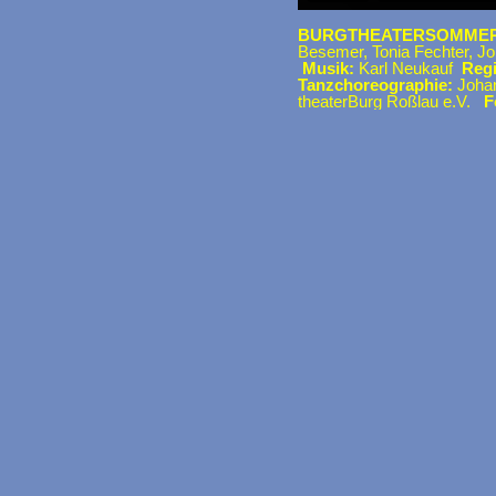
BURGTHEATERSOMMER 
Besemer, Tonia Fechter, J
Musik:
Karl Neukauf
Regi
Tanzchoreographie:
Joha
theaterBurg Roßlau e.V.
F