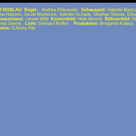
ROßLAU Regie:
Andrea Pinkowski
Schauspiel:
Valentin Bart
ona Hansen, Jacob Meinecke, Valentin Schade, Stephan Sitaras, Eli
eassistenz:
Leonie Wild
Kostümbild:
Nele Ahrens
Bühnenbild:
Ne
nna Joerns
Licht:
Gerhard Rolfes
Produktion:
Benjamin Kolass, 
otos:
©Jenny Fitz